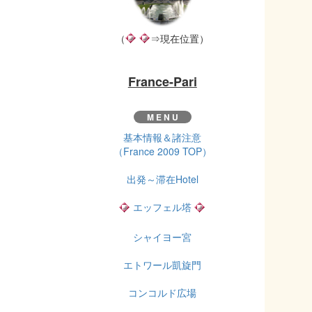
（
⇒現在位置）
France-Pari
M E N U
基本情報＆諸注意
（France 2009 TOP）
出発～滞在Hotel
エッフェル塔
シャイヨー宮
エトワール凱旋門
コンコルド広場