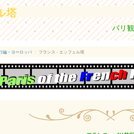
ル塔
パリ
行編
・
ヨーロッパ
フランス - エッフェル塔