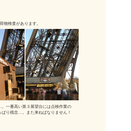
荷物検査があります。
…。一番高い第３展望台には点検作業の
っぱり残念…。また来ねばなりません！