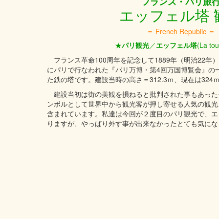
フランス・パリ旅
エッフェル塔 
＝ French Republic ＝
★
パリ
観光
／
エッフェル塔
(La tou
フランス革命100周年を記念して1889年（明治22年）
にパリで行なわれた『パリ万博・第4回万国博覧会』の
た鉄の塔です。建設当時の高さ＝312.3ｍ、現在は324
建設当初は街の美観を損ねると批判された事もあった
ンボルとして世界中から観光客が押し寄せる人気の観光
含まれています。私達は今回が２度目のパリ観光で、エ
りますが、やっぱり外す事が出来なかったとても気にな