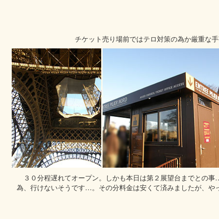
チケット売り場前ではテロ対策の為か厳重な手
３０分程遅れてオープン。しかも本日は第２展望台までとの事
為、行けないそうです…。その分料金は安くて済みましたが、や